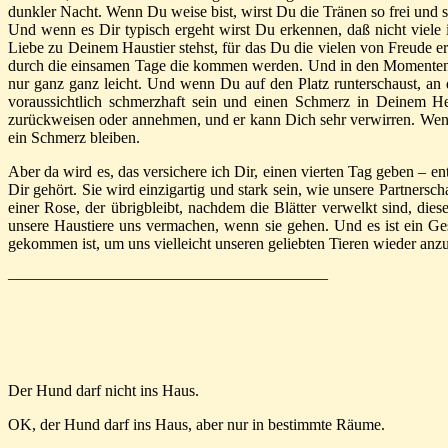
dunkler Nacht. Wenn Du weise bist, wirst Du die Tränen so frei und so
Und wenn es Dir typisch ergeht wirst Du erkennen, daß nicht viele
Liebe zu Deinem Haustier stehst, für das Du die vielen von Freude erf
durch die einsamen Tage die kommen werden. Und in den Momenten, in
nur ganz ganz leicht. Und wenn Du auf den Platz runterschaust, an 
voraussichtlich schmerzhaft sein und einen Schmerz in Deinem He
zurückweisen oder annehmen, und er kann Dich sehr verwirren. Wenn 
ein Schmerz bleiben.
Aber da wird es, das versichere ich Dir, einen vierten Tag geben –
Dir gehört. Sie wird einzigartig und stark sein, wie unsere Partners
einer Rose, der übrigbleibt, nachdem die Blätter verwelkt sind, die
unsere Haustiere uns vermachen, wenn sie gehen. Und es ist ein Gesc
gekommen ist, um uns vielleicht unseren geliebten Tieren wieder anzu
————————————————————
Der Hund darf nicht ins Haus.
OK, der Hund darf ins Haus, aber nur in bestimmte Räume.