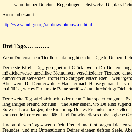
……..wann immer Du einen Regenbogen siehst weisst Du, dass Dein 
Autor unbekannt.
http://www.indigo.org/rainbow/rainbow-de.html
——————————————————————–
Drei Tage………….
Wenn Du jemals ein Tier liebst, dann gibt es drei Tage in Deinem L
Der erste ist ein Tag, gesegnet mit Glück, wenn Du Deinen junge
möglicherweise unzählige Meinungen verschiedener Tierärzte einge
dümmlich aussehenden Trottel im Schuppen entschieden – weil irgend
Aber wenn Du Dein erwähltes Haustier nach Hause gebracht hast und
mal fühlst, wie es Dir um die Beine streift – dann durchdringt Dich 
Der zweite Tag wird sich acht oder neun Jahre später ereignen. Es
langjährigen Freund schauen – und Alter sehen, wo Du einst Jugend s
So wirst Du anfangen, die Ernährung Deines Freundes umzustellen – 
kommende Leere erahnen läßt. Und Du wirst dieses unbehagliche Gef
Und an diesem Tag – wenn Dein Freund und Gott gegen Dich entschi
Freundes, und mit Unterstützung Deiner eigenen tiefsten Seele. A