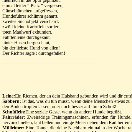
mehrfach in die Spur gepinkelt,
einmal leider “ Platz “ vergessen,
Gänseblümchen aufgefressen,
Hundeführer schlimm genarrt,
zweites Suchobjekt verscharrt,
zwölf kleine Kartoffeln sortiert,
toten Maulwurf exhumiert,
Fährtenleine durchgekaut,
hinter Hasen hergeschaut,
bin der liebste Hund von allen!
Der Richter sagte : durchgefallen!
————————————————————
Leine:
Ein Riemen, der an dein Halsband gebunden wird und dir ermögl
Sabbern:
Ist das, was du tun musst, wenn deine Menschen etwas zu e
den Boden tropfen lassen, oder noch besser auf ihrem Schoß!
Schnüffeln:
Eine soziale Geste, wenn du andere Hunde begrüßt.
Fahrräder:
Zweirädrige Trainingsmaschinen, erfunden für Hunde, 
hervorschnellen, laut bellen und einige Meter neben dem Rad herrenne
Mülleimer:
Eine Tonne, die deine Nachbarn einmal in der Woche raus