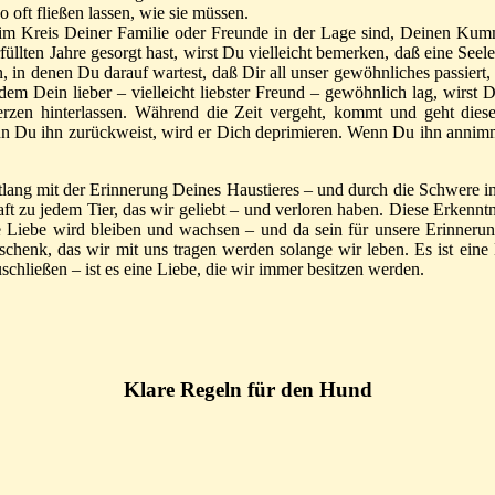
 oft fließen lassen, wie sie müssen.
 im Kreis Deiner Familie oder Freunde in der Lage sind, Deinen Kum
üllten Jahre gesorgt hast, wirst Du vielleicht bemerken, daß eine Seel
 denen Du darauf wartest, daß Dir all unser gewöhnliches passiert, w
dem Dein lieber – vielleicht liebster Freund – gewöhnlich lag, wirst
rzen hinterlassen. Während die Zeit vergeht, kommt und geht diese
Du ihn zurückweist, wird er Dich deprimieren. Wenn Du ihn annimmst, 
 entlang mit der Erinnerung Deines Haustieres – und durch die Schwere
chaft zu jedem Tier, das wir geliebt – und verloren haben. Diese Erke
se Liebe wird bleiben und wachsen – und da sein für unsere Erinnerung.
henk, das wir mit uns tragen werden solange wir leben. Es ist eine L
schließen – ist es eine Liebe, die wir immer besitzen werden.
Klare Regeln für den Hund