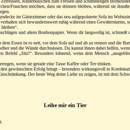
m Zerreissen, Rinderknochen zum Fressen und schimmeligen Brotkruste
rrchen/Frauchen möchten, dass sie drinnen bleiben, während sie drauß
legen.
agesdecke im Gästezimmer oder das neu aufgepolsterte Sofa im Wohnz
 verhalten sich bewundernswert ruhig während eines Gewittersturms, so 
 bleiben“.
fumschlägen und altem Bonbonpapier. Wenn dir langweilig ist, schmeiß
dem Essen ist es nett, vor dem Sofa auf und ab zu rennen und die Bart
elber und die Wände durchnässen. Du kannst ihnen dabei helfen, wenn d
 Befehl „Sitz!“. Besonders lohnend, wenn dein Mensch „ausgehfertig
regen, wenn sie gerade eine Tasse Kaffee oder Tee trinken.
 den gewünschten Erfolg bringt – besonders wirkungsvoll in Kombinati
 Einschränkung. Der beste Weg deine Liebe zu zeigen, ist mit dem Sch
Leihe mir ein Tier
t.