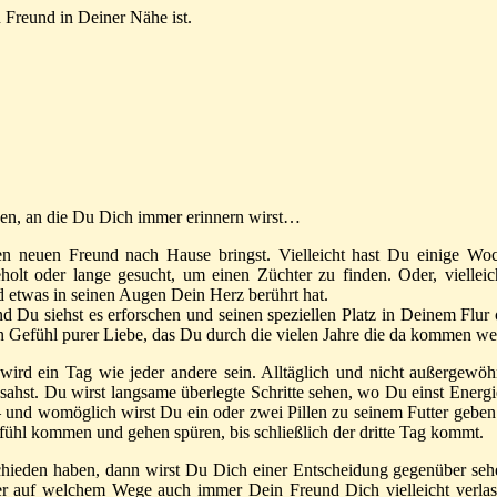
Freund in Deiner Nähe ist.
eben, an die Du Dich immer erinnern wirst…
n neuen Freund nach Hause bringst. Vielleicht hast Du einige Woc
holt oder lange gesucht, um einen Züchter zu finden. Oder, vielle
 etwas in seinen Augen Dein Herz berührt hat.
 Du siehst es erforschen und seinen speziellen Platz in Deinem Flu
ein Gefühl purer Liebe, das Du durch die vielen Jahre die da kommen wer
 wird ein Tag wie jeder andere sein. Alltäglich und nicht außergew
ahst. Du wirst langsame überlegte Schritte sehen, wo Du einst Energie 
und womöglich wirst Du ein oder zwei Pillen zu seinem Futter geben.
ühl kommen und gehen spüren, bis schließlich der dritte Tag kommt.
eden haben, dann wirst Du Dich einer Entscheidung gegenüber sehen
ber auf welchem Wege auch immer Dein Freund Dich vielleicht verlass