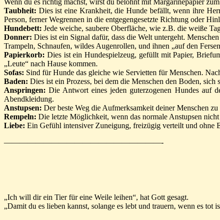
Wenn du es richtig machst, wirst du belohnt mit Margarinepapier zu
Taubheit:
Dies ist eine Krankheit, die Hunde befällt, wenn ihre He
Person, ferner Wegrennen in die entgegengesetzte Richtung oder Hin
Hundebett:
Jede weiche, saubere Oberfläche, wie z.B. die weiße T
Donner:
Dies ist ein Signal dafür, dass die Welt untergeht. Menschen
Trampeln, Schnaufen, wildes Augenrollen, und ihnen „auf den Fersen
Papierkorb:
Dies ist ein Hundespielzeug, gefüllt mit Papier, Brie
„Leute“ nach Hause kommen.
Sofas:
Sind für Hunde das gleiche wie Servietten für Menschen. Nach 
Baden:
Dies ist ein Prozess, bei dem die Menschen den Boden, sich s
Anspringen:
Die Antwort eines jeden guterzogenen Hundes auf den
Abendkleidung.
Anstupsen:
Der beste Weg die Aufmerksamkeit deiner Menschen zu er
Rempeln:
Die letzte Möglichkeit, wenn das normale Anstupsen nicht
Liebe:
Ein Gefühl intensiver Zuneigung, freizügig verteilt und ohne
————————————————————-
„Ich will dir ein Tier für eine Weile leihen“, hat Gott gesagt.
„Damit du es lieben kannst, solange es lebt und trauern, wenn es tot is