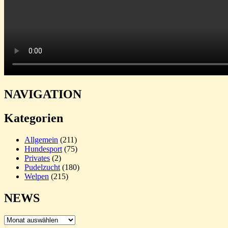
NAVIGATION
Kategorien
Allgemein
(211)
Hundesport
(75)
Privates
(2)
Pudelzucht
(180)
Welpen
(215)
NEWS
NEWS